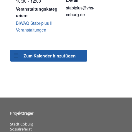
10:30 - 12:00
stabiplus@vhs-
Veranstaltungskateg
coburg.de
orien:
BIWAQ Stabi-plus II
,
Veranstaltungen
Zum Kalender hinzufügen
Projektträger
Stadt Coburg
Sozialreferat