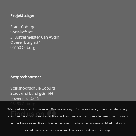
Projektträger
Stadt Coburg
Sozialreferat
3. Bürgermeister Can Aydin
Oberer Bürglaß 1
96450 Coburg
Ansprechpartner
Volkshochschule Coburg
Stadt und Land gGmbH
Löwenstraße 15
96450 Coburg
Wir setzen auf unserer Website sog. Cookies ein, um die Nutzung
der Seite durch unsere Besucher besser zu verstehen und Ihnen
eine besseres Benutzererlebnis bieten zu können. Mehr dazu
erfahren Sie in unserer Datenschutzerklärung.