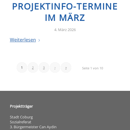
PROJEKTINFO-TERMINE
IM MÄRZ
4. März 2026
Weiterlesen
1
2
3
›
»
Seite 1 von 10
Projektträger
Stadt Coburg
Sozialreferat
3. Bürgermeister Can Aydin