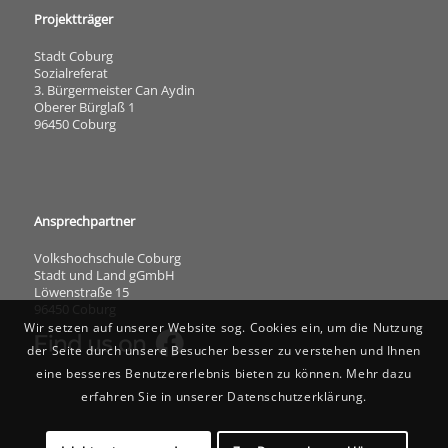
Projektträger
Stadt Coburg
Sozialreferat
3. Bürgermeister Can Aydin
Oberer Bürglaß 1
96450 Coburg
Ansprechpartner
Volkshochschule Coburg
Stadt und Land gGmbH
Löwenstraße 15
96450 Coburg
Wir setzen auf unserer Website sog. Cookies ein, um die Nutzung
der Seite durch unsere Besucher besser zu verstehen und Ihnen
eine besseres Benutzererlebnis bieten zu können. Mehr dazu
erfahren Sie in unserer Datenschutzerklärung.